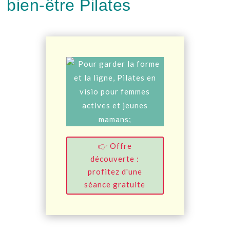
bien-être Pilates
👉 Offre
découverte :
profitez d'une
séance gratuite