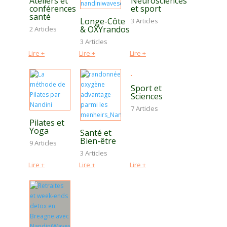
Ateliers et
Neurosciences
conférences
et sport
santé
Longe-Côte
3 Articles
& OXYrandos
2 Articles
3 Articles
Lire +
Lire +
Lire +
Sport et
Sciences
7 Articles
Pilates et
Yoga
Santé et
Bien-être
9 Articles
3 Articles
Lire +
Lire +
Lire +