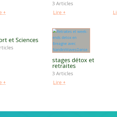
3 Articles
e +
Lire +
Li
ort et Sciences
rticles
stages détox et
retraites
3 Articles
e +
Lire +