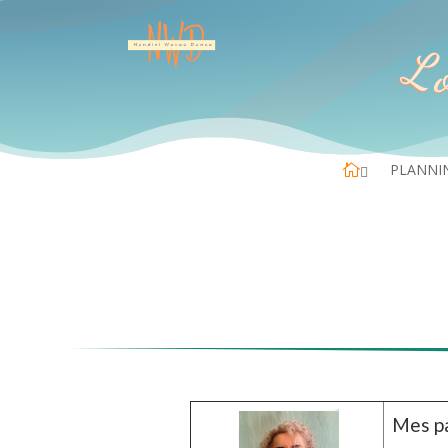
Lo
PLANNI

Mes pa