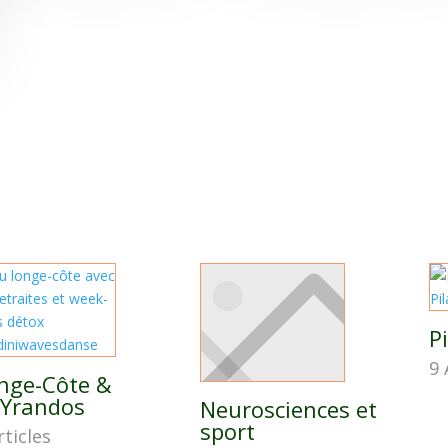
P
9 
nge-Côte &
Yrandos
Neurosciences et
sport
rticles