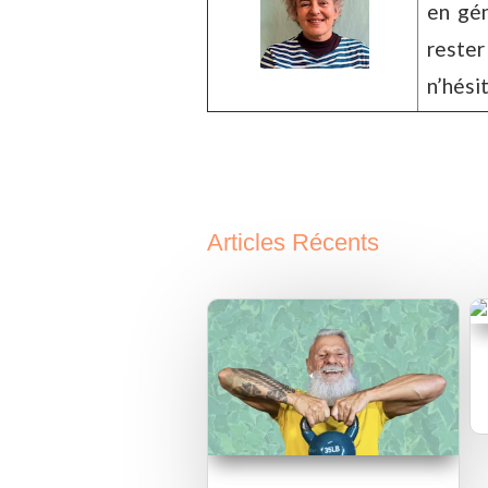
en gén
rester
n’hési
Articles Récents