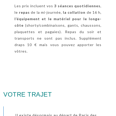
Les prix incluent vos
3 séances quotidiennes
,
le
repas
de la mi-journée,
la collation
de 16 h,
l’équipement et le matériel
pour le longe-
côte
(shorty/combinaisons, gants, chaussons,
plaquettes et pagaies). Repas du soir et
transports ne sont pas inclus. Supplément
draps 10 € mais vous pouvez apporter les
vôtres.
VOTRE TRAJET
Il existe désormais au départ de Paris des